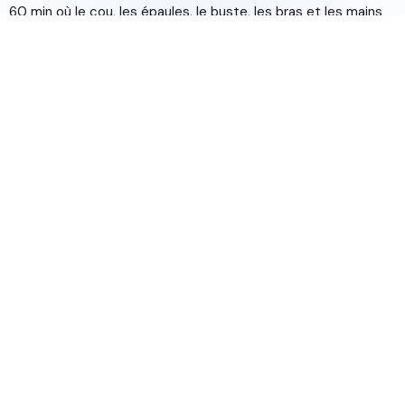
60 min où le cou, les épaules, le buste, les bras et les mains
sont également massés.
Il se déroule en différentes étapes pendant lesquelles le
visage est nettoyé, exfolié, hydraté, puis tonifié et énergisé.
Voir les tarifs
Prendre un rendez-vous